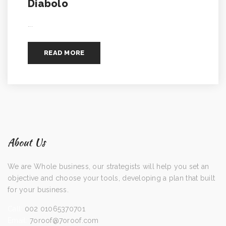
Diabolo
...
READ MORE
About Us
We are Whole business, our strategists will help you set an
objective and choose your tools, developing a plan that built
for your business.
Call:
002 01065370701
Email:
7oroof@7oroof.com