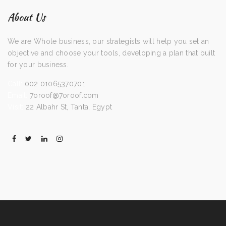
About Us
We are Whole business, our strategists will help you set an
objective and choose your tools, developing a plan that built
for your business.
Call:
002 01065370701
Email:
7oroof@7oroof.com
Visit:
22 Albahr St, Tanta, Egypt