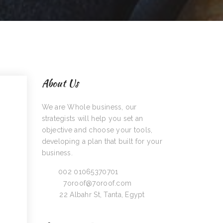
About Us
We are Whole business, our
strategists will help you set an
objective and choose your tools,
developing a plan that built for your
business.
Call:
002 01065370701
Email:
7oroof@7oroof.com
Visit:
22 Albahr St, Tanta, Egypt